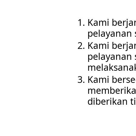
Kami berja
pelayanan 
Kami berja
pelayanan 
melaksanak
Kami berse
memberikan
diberikan t