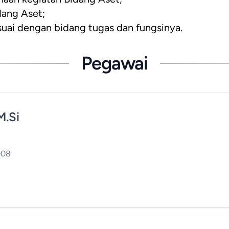
dang Aset;
suai dengan bidang tugas dan fungsinya.
Pegawai
M.Si
008