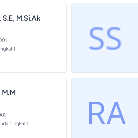
S.E, M.Si.Ak
001
ingkat I
, M.M
002
uda Tingkat I