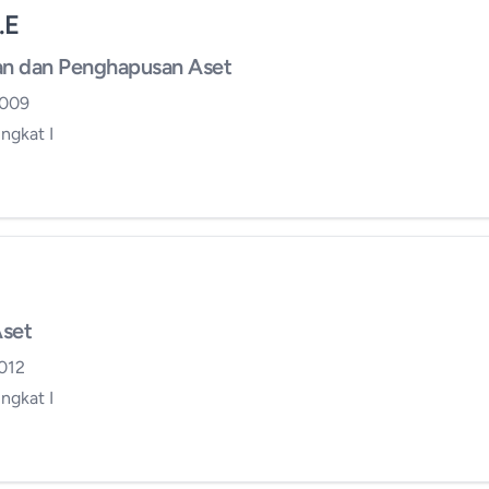
.E
n dan Penghapusan Aset
 009
ingkat I
Aset
012
ingkat I